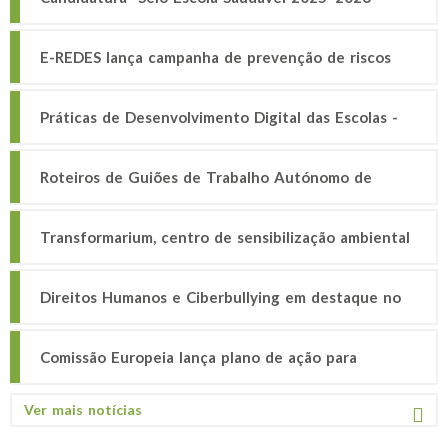
ciclo do ensino básico
E-REDES lança campanha de prevenção de riscos
elétricos junto da comunidade
Práticas de Desenvolvimento Digital das Escolas -
Catálogo Nacional
Roteiros de Guiões de Trabalho Autónomo de
Gramática
Transformarium, centro de sensibilização ambiental
Direitos Humanos e Ciberbullying em destaque no
Seminário do Dia da Internet Mais Segura 2026
Comissão Europeia lança plano de ação para
combater o Ciberbullying
Ver mais notícias