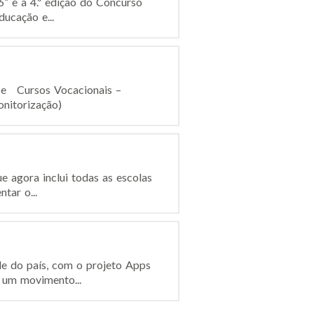
” e a 4.ª edição do Concurso
ucação e...
se Cursos Vocacionais –
monitorização)
e agora inclui todas as escolas
tar o...
de do país, com o projeto Apps
 um movimento...