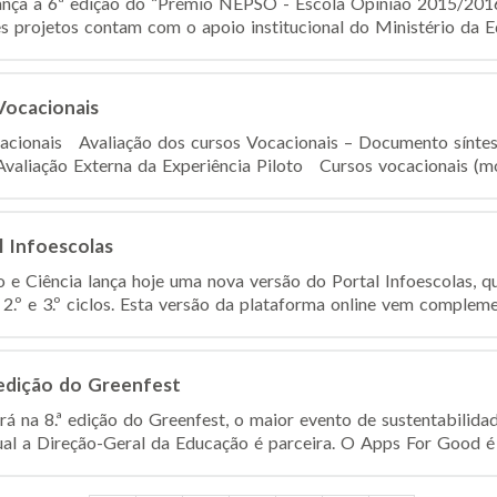
ança a 6ª edição do “Prémio NEPSO - Escola Opinião 2015/2016
es projetos contam com o apoio institucional do Ministério da Ed
Vocacionais
cacionais Avaliação dos cursos Vocacionais – Documento sínte
Avaliação Externa da Experiência Piloto Cursos vocacionais (
l Infoescolas
 e Ciência lança hoje uma nova versão do Portal Infoescolas, qu
2.º e 3.º ciclos. Esta versão da plataforma online vem complemen
 edição do Greenfest
rá na 8.ª edição do Greenfest, o maior evento de sustentabilida
qual a Direção-Geral da Educação é parceira. O Apps For Good é