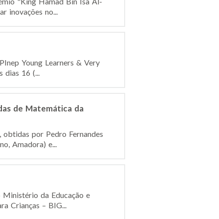
émio "King Hamad Bin Isa Al-
r inovações no...
PPInep Young Learners & Very
dias 16 (...
adas de Matemática da
, obtidas por Pedro Fernandes
no, Amadora) e...
o Ministério da Educação e
a Crianças – BIG...