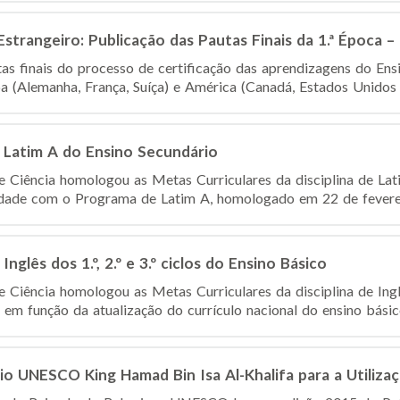
strangeiro: Publicação das Pautas Finais da 1.ª Época 
as finais do processo de certificação das aprendizagens do Ens
pa (Alemanha, França, Suíça) e América (Canadá, Estados Unidos 
 Latim A do Ensino Secundário
 Ciência homologou as Metas Curriculares da disciplina de Lat
idade com o Programa de Latim A, homologado em 22 de fevereir
nglês dos 1.º, 2.º e 3.º ciclos do Ensino Básico
Ciência homologou as Metas Curriculares da disciplina de Inglês
 em função da atualização do currículo nacional do ensino básico
o UNESCO King Hamad Bin Isa Al-Khalifa para a Utiliza