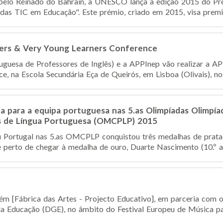
 pelo Reinado do Bahrain, a UNESCO lança a edição 2015 do Pr
 das TIC em Educação". Este prémio, criado em 2015, visa premia
ers & Very Young Learners Conference
guesa de Professores de Inglês) e a APPInep vão realizar a A
, na Escola Secundária Eça de Queirós, em Lisboa (Olivais), nos 
a para a equipa portuguesa nas 5.as Olimpíadas Olimpí
s de Língua Portuguesa (OMCPLP) 2015
u Portugal nas 5.as OMCPLP conquistou três medalhas de prata
ve perto de chegar à medalha de ouro, Duarte Nascimento (10.º a
ém [Fábrica das Artes - Projecto Educativo], em parceria com 
da Educação (DGE), no âmbito do Festival Europeu de Música par