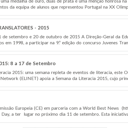
 uma medalha de ouro, duas de prata e uma menção honrosa na
ntos da equipa de alunos que representou Portugal na XX Olimpí
RANSLATORES - 2015
 1 de setembro e 20 de outubro de 2015 A Direção-Geral da Ed
os em 1998, a participar na 9.ª edição do concurso Juvenes Transl
2015: 8 a 17 de Setembro
eracia 2015: uma semana repleta de eventos de literacia, este 
 Network (ELINET) apoia a Semana da Literacia 2015, cujo princi
issão Europeia (CE) em parceria com a World Best News (htt
 Day, a ter lugar no próximo dia 11 de setembro. Esta iniciativa 