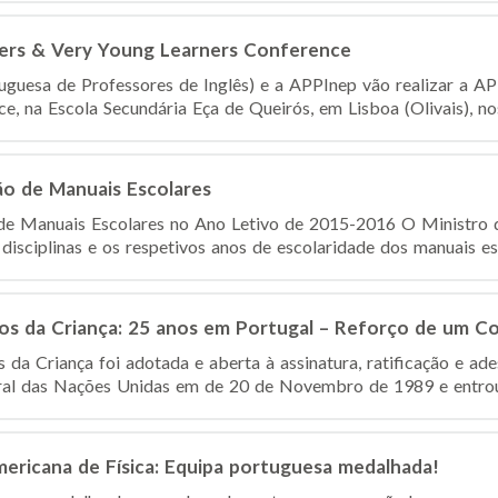
ers & Very Young Learners Conference
guesa de Professores de Inglês) e a APPInep vão realizar a A
, na Escola Secundária Eça de Queirós, em Lisboa (Olivais), nos 
ção de Manuais Escolares
o de Manuais Escolares no Ano Letivo de 2015-2016 O Ministro 
disciplinas e os respetivos anos de escolaridade dos manuais esc
os da Criança: 25 anos em Portugal – Reforço de um 
da Criança foi adotada e aberta à assinatura, ratificação e ade
al das Nações Unidas em de 20 de Novembro de 1989 e entrou 
ericana de Física: Equipa portuguesa medalhada!