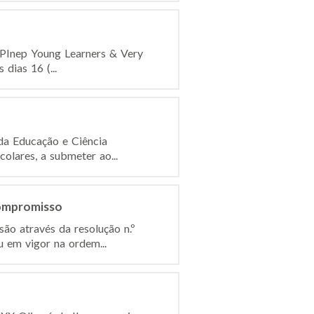
PPInep Young Learners & Very
dias 16 (...
da Educação e Ciência
olares, a submeter ao...
Compromisso
são através da resolução n.º
em vigor na ordem...