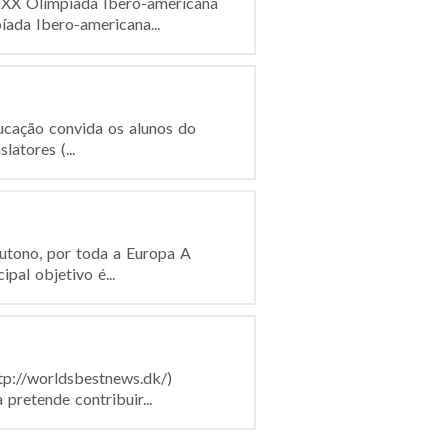
 XX Olimpíada Ibero-americana
ada Ibero-americana...
ucação convida os alunos do
atores (...
Outono, por toda a Europa A
pal objetivo é...
p://worldsbestnews.dk/)
pretende contribuir...