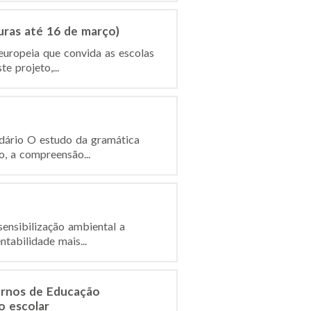
uras até 16 de março)
europeia que convida as escolas
e projeto,...
ndário O estudo da gramática
o, a compreensão...
ensibilização ambiental a
tabilidade mais...
ernos de Educação
o escolar