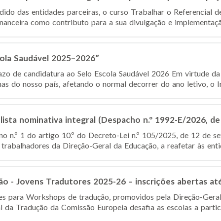
dido das entidades parceiras, o curso Trabalhar o Referencial d
anceira como contributo para a sua divulgação e implementação
cola Saudável 2025–2026”
o de candidatura ao Selo Escola Saudável 2026 Em virtude da 
nas do nosso país, afetando o normal decorrer do ano letivo, o Ins
lista nominativa integral (Despacho n.º 1992-E/2026, de
o n.º 1 do artigo 10.º do Decreto-Lei n.º 105/2025, de 12 de se
 trabalhadores da Direção-Geral da Educação, a reafetar às entid
o - Jovens Tradutores 2025-26 – inscrições abertas at
ções para Workshops de tradução, promovidos pela Direção-Ger
l da Tradução da Comissão Europeia desafia as escolas a partic