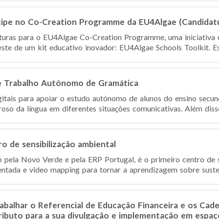
ticipe no Co-Creation Programme da EU4Algae (Candidat
turas para o EU4Algae Co-Creation Programme, uma iniciativa 
ste de um kit educativo inovador: EU4Algae Schools Toolkit. Est
e Trabalho Autónomo de Gramática
itais para apoiar o estudo autónomo de alunos do ensino secu
roso da língua em diferentes situações comunicativas. Além diss
o de sensibilização ambiental
 pela Novo Verde e pela ERP Portugal, é o primeiro centro de s
entada e video mapping para tornar a aprendizagem sobre susten
abalhar o Referencial de Educação Financeira e os Cad
ributo para a sua divulgação e implementação em espaç