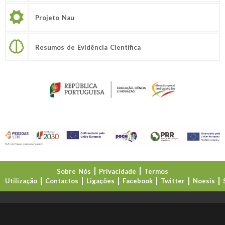
Projeto Nau
Resumos de Evidência Científica
Sobre Nós
Privacidade
Termos
Utilização
Contactos
Ligações
Facebook
Twitter
Noesis
Direção-Geral da Educação (DGE)