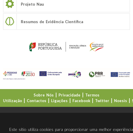
Projeto Nau
Resumos de Evidência Científica
Sobre Nós
Privacidade
Termos
Utilização
Contactos
Ligações
Facebook
Twitter
Noesis
Direção-Geral da Educação (DGE)
Este sítio utiliza cookies para proporcionar uma melhor experiênci