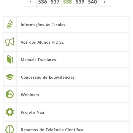
‹
536
537
538
539
540
›
Páginas
Informações às Escolas
Voz dos Alunos @DGE
Manuais Escolares
Concessão de Equivalências
Webinars
Projeto Nau
Resumos de Evidência Científica