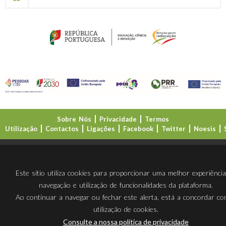
Sobre Nós
Privacidade
Termos
Utilização
Contactos
Ligações
Facebook
Twitter
Noesis
Direção-Geral da Educação (DGE)
Este sítio utiliza cookies para proporcionar uma melhor experiênci
navegação e utilização de funcionalidades da plataforma.
Ao continuar a navegar ou fechar este alerta, está a concordar c
utilização de cookies.
Consulte a nossa política de privacidade