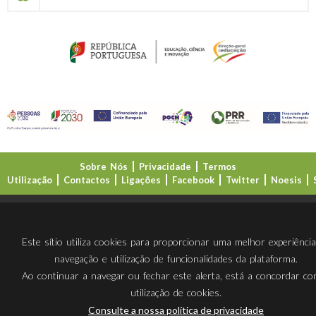
Sobre Nós
Privacidade
Termos
Utilização
Contactos
Ligações
Facebook
Twitter
Noesis
Direção-Geral da Educação (DGE)
Este sítio utiliza cookies para proporcionar uma melhor experiênci
navegação e utilização de funcionalidades da plataforma.
Ao continuar a navegar ou fechar este alerta, está a concordar c
utilização de cookies.
Consulte a nossa política de privacidade