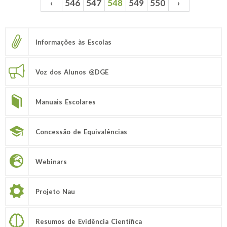
‹
546
547
548
549
550
›
Páginas
Informações às Escolas
Voz dos Alunos @DGE
Manuais Escolares
Concessão de Equivalências
Webinars
Projeto Nau
Resumos de Evidência Científica