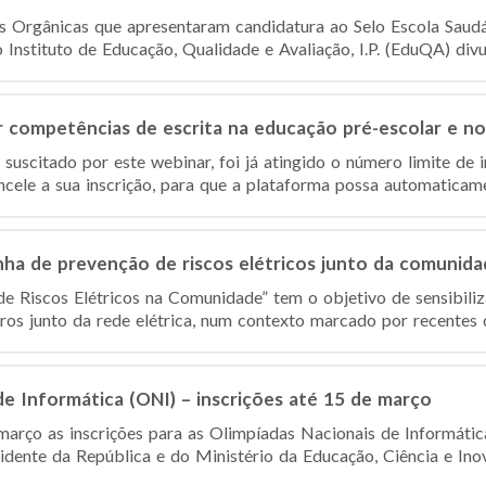
es Orgânicas que apresentaram candidatura ao Selo Escola Sau
nstituto de Educação, Qualidade e Avaliação, I.P. (EduQA) divulg
competências de escrita na educação pré-escolar e no 1
suscitado por este webinar, foi já atingido o número limite de 
ncele a sua inscrição, para que a plataforma possa automaticamen
ha de prevenção de riscos elétricos junto da comunida
 Riscos Elétricos na Comunidade” tem o objetivo de sensibiliz
s junto da rede elétrica, num contexto marcado por recentes d
de Informática (ONI) – inscrições até 15 de março
março as inscrições para as Olimpíadas Nacionais de Informátic
idente da República e do Ministério da Educação, Ciência e Inov