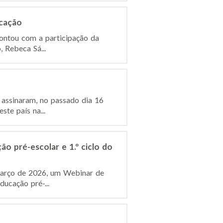
ucação
contou com a participação da
, Rebeca Sá...
 assinaram, no passado dia 16
te país na...
o pré-escolar e 1.º ciclo do
e março de 2026, um Webinar de
ucação pré-...