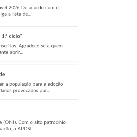
dável 2026 De acordo com o
a a lista de...
.º ciclo”
inscritos. Agradece-se a quem
te abrir...
de
ar a população para a adoção
anos provocados por...
a (ONI). Com o alto patrocínio
ação, a APDSI...