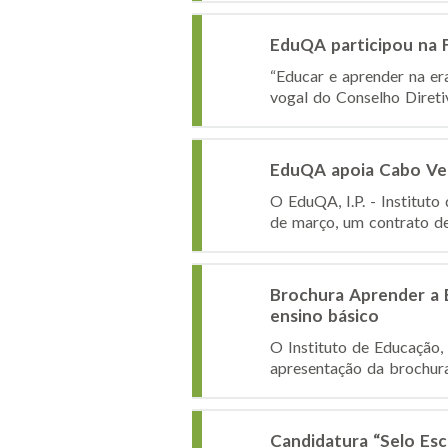
EduQA participou na Fu
“Educar e aprender na era
vogal do Conselho Diretiv
EduQA apoia Cabo Ver
O EduQA, I.P. - Institut
de março, um contrato de 
Brochura Aprender a E
ensino básico
O Instituto de Educação, 
apresentação da brochura
Candidatura “Selo Es