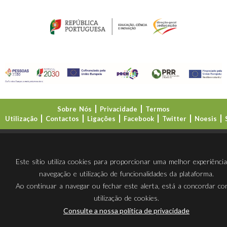
Sobre Nós
Privacidade
Termos
Utilização
Contactos
Ligações
Facebook
Twitter
Noesis
Direção-Geral da Educação (DGE)
Este sítio utiliza cookies para proporcionar uma melhor experiênci
navegação e utilização de funcionalidades da plataforma.
Ao continuar a navegar ou fechar este alerta, está a concordar c
utilização de cookies.
Consulte a nossa política de privacidade