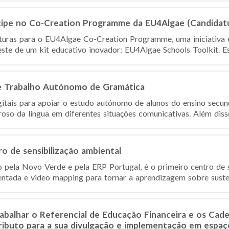
ticipe no Co-Creation Programme da EU4Algae (Candidat
turas para o EU4Algae Co-Creation Programme, uma iniciativa 
ste de um kit educativo inovador: EU4Algae Schools Toolkit. Est
e Trabalho Autónomo de Gramática
itais para apoiar o estudo autónomo de alunos do ensino secu
roso da língua em diferentes situações comunicativas. Além diss
o de sensibilização ambiental
 pela Novo Verde e pela ERP Portugal, é o primeiro centro de s
entada e video mapping para tornar a aprendizagem sobre susten
abalhar o Referencial de Educação Financeira e os Cad
ributo para a sua divulgação e implementação em espaç