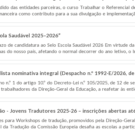
dido das entidades parceiras, o curso Trabalhar o Referencial d
anceira como contributo para a sua divulgação e implementação
cola Saudável 2025–2026”
o de candidatura ao Selo Escola Saudável 2026 Em virtude da 
nas do nosso país, afetando o normal decorrer do ano letivo, o Ins
lista nominativa integral (Despacho n.º 1992-E/2026, de
o n.º 1 do artigo 10.º do Decreto-Lei n.º 105/2025, de 12 de se
 trabalhadores da Direção-Geral da Educação, a reafetar às entid
o - Jovens Tradutores 2025-26 – inscrições abertas at
ções para Workshops de tradução, promovidos pela Direção-Ger
l da Tradução da Comissão Europeia desafia as escolas a partic