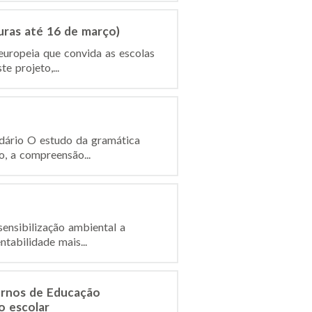
uras até 16 de março)
europeia que convida as escolas
e projeto,...
ndário O estudo da gramática
o, a compreensão...
ensibilização ambiental a
tabilidade mais...
ernos de Educação
o escolar