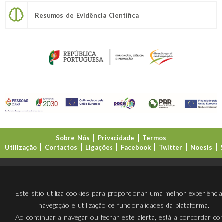
Resumos de Evidência Científica
Sobre Nós
Privacidade
Termos
Utilização
Contactos
Ligações
Facebook
Twitter
Noesis
Direção-Geral da Educação (DGE)
Este sítio utiliza cookies para proporcionar uma melhor experiênci
navegação e utilização de funcionalidades da plataforma.
Ao continuar a navegar ou fechar este alerta, está a concordar c