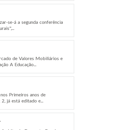
izar-se-á a segunda conferência
ais",...
cado de Valores Mobiliários e
ção A Educação...
 nos Primeiros anos de
, já está editado e...
r