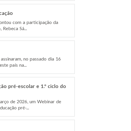
ucação
contou com a participação da
, Rebeca Sá...
 assinaram, no passado dia 16
te país na...
o pré-escolar e 1.º ciclo do
e março de 2026, um Webinar de
ucação pré-...