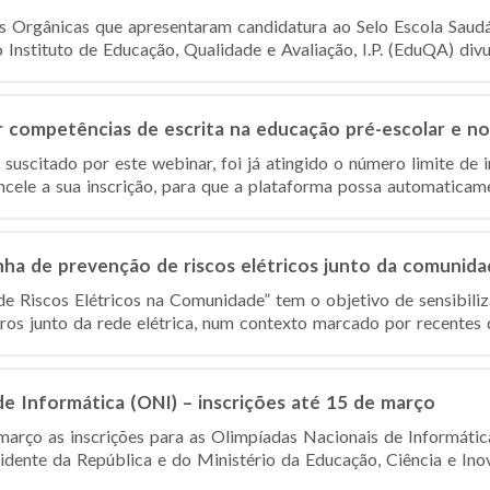
es Orgânicas que apresentaram candidatura ao Selo Escola Sau
nstituto de Educação, Qualidade e Avaliação, I.P. (EduQA) divulg
competências de escrita na educação pré-escolar e no 1
suscitado por este webinar, foi já atingido o número limite de 
ncele a sua inscrição, para que a plataforma possa automaticamen
ha de prevenção de riscos elétricos junto da comunida
 Riscos Elétricos na Comunidade” tem o objetivo de sensibiliz
s junto da rede elétrica, num contexto marcado por recentes d
de Informática (ONI) – inscrições até 15 de março
março as inscrições para as Olimpíadas Nacionais de Informátic
idente da República e do Ministério da Educação, Ciência e Inov