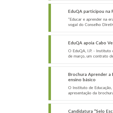
EduQA participou na Fu
“Educar e aprender na era
vogal do Conselho Diretiv
EduQA apoia Cabo Ver
O EduQA, I.P. - Institut
de março, um contrato de 
Brochura Aprender a E
ensino básico
O Instituto de Educação, 
apresentação da brochura
Candidatura “Selo Es