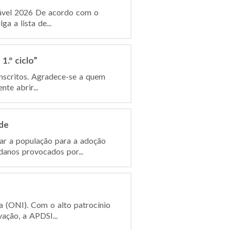
dável 2026 De acordo com o
a a lista de...
.º ciclo”
inscritos. Agradece-se a quem
te abrir...
de
ar a população para a adoção
anos provocados por...
a (ONI). Com o alto patrocínio
ação, a APDSI...