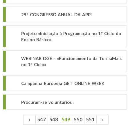
29.º CONGRESSO ANUAL DA APPI
Projeto «Iniciação à Programação no 1.º Ciclo do
Ensino Básico»
WEBINAR DGE - «Funcionamento da TurmaMais
no 1.º Ciclo»
Campanha Europeia GET ONLINE WEEK
Procuram-se voluntários !
‹
547
548
549
550
551
›
Páginas