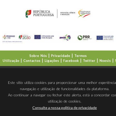
Sobre Nós
Privacidade
Termos
Utilização
Contactos
Ligações
Facebook
Twitter
Noesis
Direção-Geral da Educação (DGE)
Este sítio utiliza cookies para proporcionar uma melhor experiênci
navegação e utilização de funcionalidades da plataforma.
Ao continuar a navegar ou fechar este alerta, está a concordar c
utilização de cookies.
Consulte a nossa política de privacidade