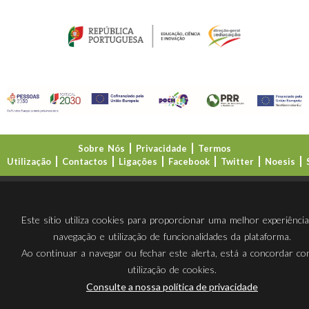
Sobre Nós
Privacidade
Termos
Utilização
Contactos
Ligações
Facebook
Twitter
Noesis
Direção-Geral da Educação (DGE)
Este sítio utiliza cookies para proporcionar uma melhor experiênci
navegação e utilização de funcionalidades da plataforma.
Ao continuar a navegar ou fechar este alerta, está a concordar c
utilização de cookies.
Consulte a nossa política de privacidade