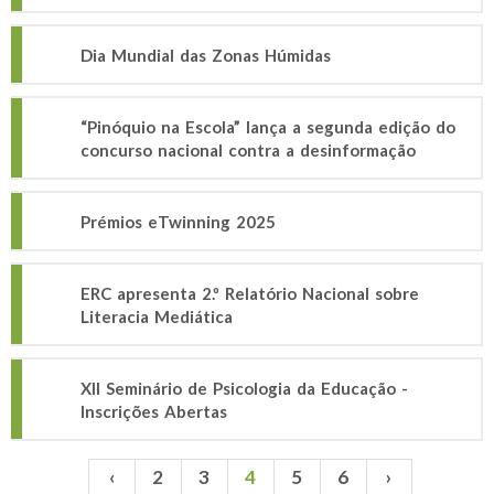
Dia Mundial das Zonas Húmidas
“Pinóquio na Escola” lança a segunda edição do
concurso nacional contra a desinformação
Prémios eTwinning 2025
ERC apresenta 2.º Relatório Nacional sobre
Literacia Mediática
XII Seminário de Psicologia da Educação -
Inscrições Abertas
‹
2
3
4
5
6
›
Páginas