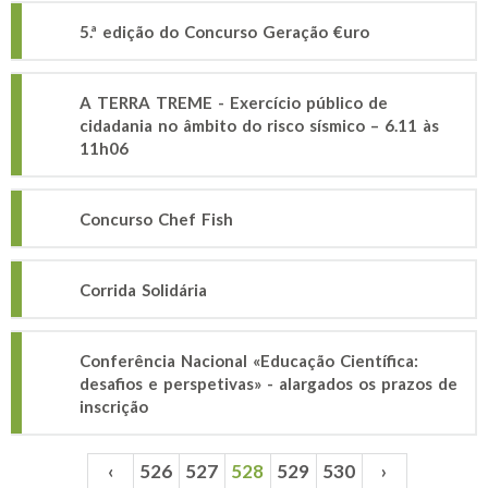
5.ª edição do Concurso Geração €uro
A TERRA TREME - Exercício público de
cidadania no âmbito do risco sísmico – 6.11 às
11h06
Concurso Chef Fish
Corrida Solidária
Conferência Nacional «Educação Científica:
desafios e perspetivas» - alargados os prazos de
inscrição
‹
526
527
528
529
530
›
Páginas