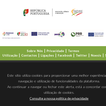
Sobre Nós
Privacidade
Termos
Utilização
Contactos
Ligações
Facebook
Twitter
Noesis
Direção-Geral da Educação (DGE)
Este sítio utiliza cookies para proporcionar uma melhor experiênci
navegação e utilização de funcionalidades da plataforma.
Ao continuar a navegar ou fechar este alerta, está a concordar c
utilização de cookies.
Consulte a nossa política de privacidade