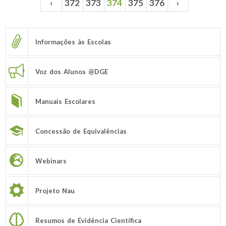
‹
372
373
374
375
376
›
Páginas
Informações às Escolas
Voz dos Alunos @DGE
Manuais Escolares
Concessão de Equivalências
Webinars
Projeto Nau
Resumos de Evidência Científica