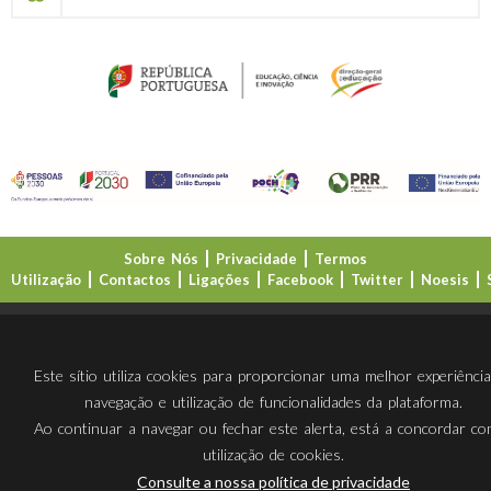
Sobre Nós
Privacidade
Termos
Utilização
Contactos
Ligações
Facebook
Twitter
Noesis
Direção-Geral da Educação (DGE)
Este sítio utiliza cookies para proporcionar uma melhor experiênci
navegação e utilização de funcionalidades da plataforma.
Ao continuar a navegar ou fechar este alerta, está a concordar c
utilização de cookies.
Consulte a nossa política de privacidade