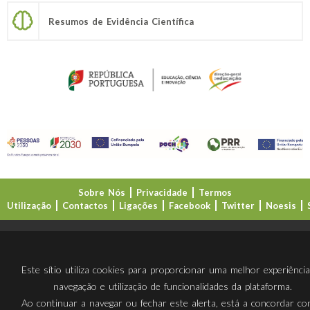
Resumos de Evidência Científica
Sobre Nós
Privacidade
Termos
Utilização
Contactos
Ligações
Facebook
Twitter
Noesis
Direção-Geral da Educação (DGE)
Este sítio utiliza cookies para proporcionar uma melhor experiênci
navegação e utilização de funcionalidades da plataforma.
Ao continuar a navegar ou fechar este alerta, está a concordar c