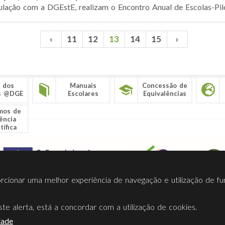
lação com a DGEstE, realizam o Encontro Anual de Escolas-Pil
‹
11
12
13
14
15
›
 dos
Manuais
Concessão de
s @DGE
Escolares
Equivalências
mos de
ência
tífica
porcionar uma melhor experiência de navegação e utilização de fu
te alerta, está a concordar com a utilização de cookies.
Termos Utilização
Contactos
Ligações
Facebook
Twitt
dade