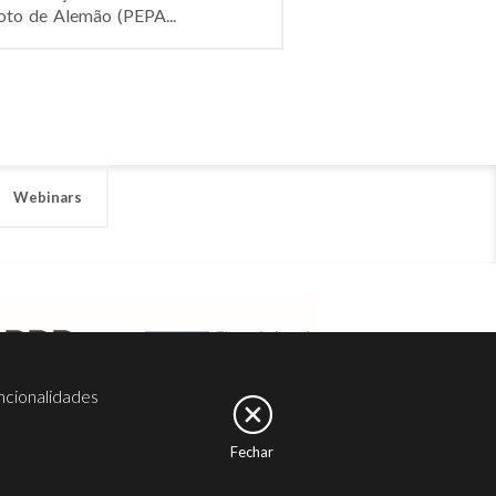
oto de Alemão (PEPA...
Webinars
ncionalidades
Fechar
er
Noesis
Serviços