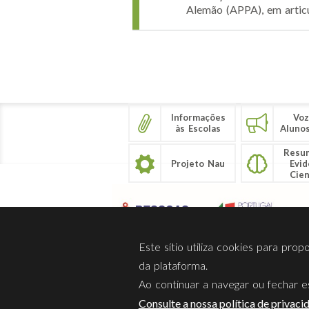
Alemão (APPA), em articu
Páginas
Informações
Voz
às Escolas
Aluno
Resu
Projeto Nau
Evid
Cien
Este sítio utiliza cookies para pro
da plataforma.
Ao continuar a navegar ou fechar es
Sobre Nós
Privacidade
Consulte a nossa política de privaci