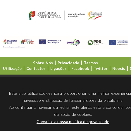
Sobre Nós
Privacidade
Termos
Utilização
Contactos
Ligações
Facebook
Twitter
Noesis
Direção-Geral da Educação (DGE)
Este sítio utiliza cookies para proporcionar uma melhor experiênci
navegação e utilização de funcionalidades da plataforma.
Ao continuar a navegar ou fechar este alerta, está a concordar c
utilização de cookies.
Consulte a nossa política de privacidade