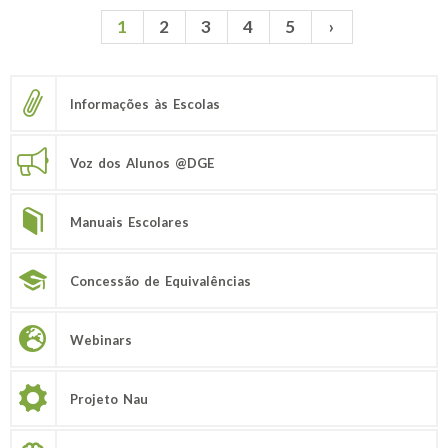
1
2
3
4
5
›
Páginas
Informações às Escolas
Voz dos Alunos @DGE
Manuais Escolares
Concessão de Equivalências
Webinars
Projeto Nau