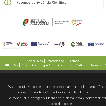
Resumos de Evidência Científica
Sobre Nós
Privacidade
Termos
Utilização
Contactos
Ligações
Facebook
Twitter
Noesis
Direção-Geral da Educação (DGE)
Este sítio utiliza cookies para proporcionar uma melhor experiênci
navegação e utilização de funcionalidades da plataforma.
Ao continuar a navegar ou fechar este alerta, está a concordar c
utilização de cookies.