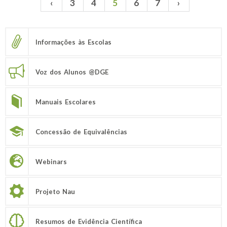
‹
3
4
5
6
7
›
Páginas
Informações às Escolas
Voz dos Alunos @DGE
Manuais Escolares
Concessão de Equivalências
Webinars
Projeto Nau
Resumos de Evidência Científica