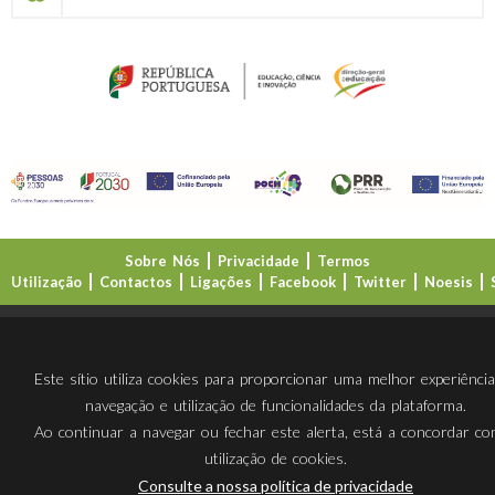
Sobre Nós
Privacidade
Termos
Utilização
Contactos
Ligações
Facebook
Twitter
Noesis
Direção-Geral da Educação (DGE)
Este sítio utiliza cookies para proporcionar uma melhor experiênci
navegação e utilização de funcionalidades da plataforma.
Ao continuar a navegar ou fechar este alerta, está a concordar c
utilização de cookies.
Consulte a nossa política de privacidade