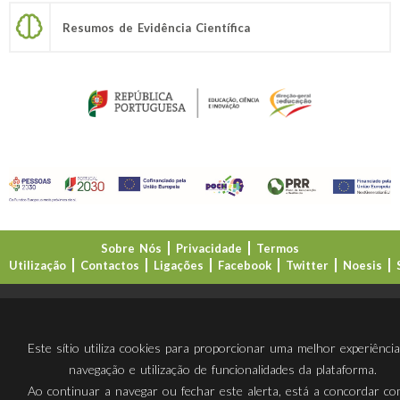
Resumos de Evidência Científica
Sobre Nós
Privacidade
Termos
Utilização
Contactos
Ligações
Facebook
Twitter
Noesis
Direção-Geral da Educação (DGE)
Este sítio utiliza cookies para proporcionar uma melhor experiênci
navegação e utilização de funcionalidades da plataforma.
Ao continuar a navegar ou fechar este alerta, está a concordar c