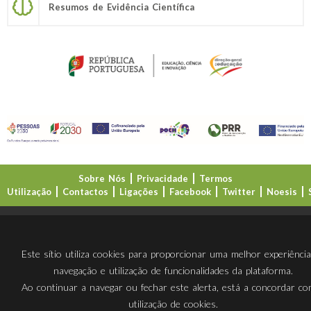
Resumos de Evidência Científica
Sobre Nós
Privacidade
Termos
Utilização
Contactos
Ligações
Facebook
Twitter
Noesis
Direção-Geral da Educação (DGE)
Este sítio utiliza cookies para proporcionar uma melhor experiênci
navegação e utilização de funcionalidades da plataforma.
Ao continuar a navegar ou fechar este alerta, está a concordar c
utilização de cookies.