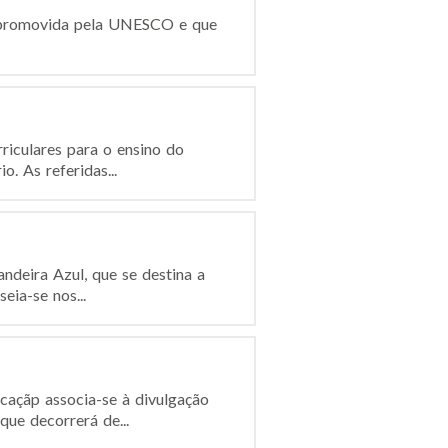
, promovida pela UNESCO e que
iculares para o ensino do
. As referidas...
deira Azul, que se destina a
eia-se nos...
caçãp associa-se à divulgação
ue decorrerá de...