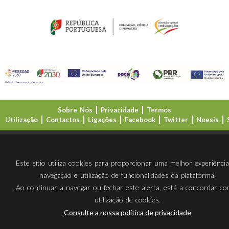
Sobre Nós
Privacidade
Termos
Utilização
Contactos
Ligações
Facebook
Twitter
Noesis
Direção-Geral da Educação (DGE)
Este sítio utiliza cookies para proporcionar uma melhor experiênci
navegação e utilização de funcionalidades da plataforma.
Ao continuar a navegar ou fechar este alerta, está a concordar c
utilização de cookies.
Consulte a nossa política de privacidade