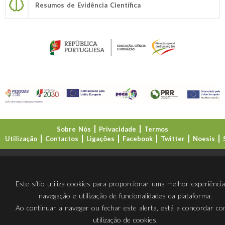
Resumos de Evidência Científica
Sobre Nós
Privacidade
Termos
Utilização
Contactos
Ligações
Facebook
Twitter
Noesis
Direção-Geral da Educação (DGE)
Este sítio utiliza cookies para proporcionar uma melhor experiênci
navegação e utilização de funcionalidades da plataforma.
Ao continuar a navegar ou fechar este alerta, está a concordar c
utilização de cookies.