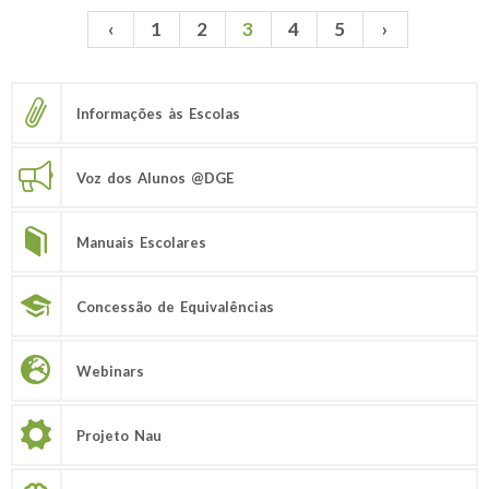
‹
1
2
3
4
5
›
Páginas
Informações às Escolas
Voz dos Alunos @DGE
Manuais Escolares
Concessão de Equivalências
Webinars
Projeto Nau