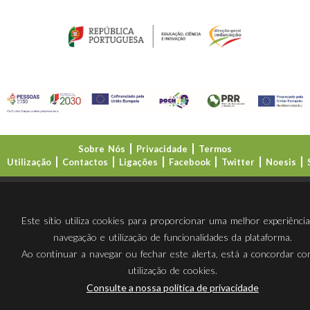
Sobre Nós
Privacidade
Termos
Utilização
Contactos
Ligações
Facebook
Twitter
Noesis
Direção-Geral da Educação (DGE)
Este sítio utiliza cookies para proporcionar uma melhor experiênci
navegação e utilização de funcionalidades da plataforma.
Ao continuar a navegar ou fechar este alerta, está a concordar c
utilização de cookies.
Consulte a nossa política de privacidade