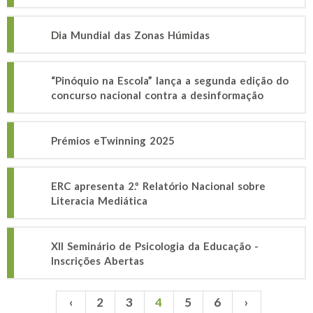
Dia Mundial das Zonas Húmidas
“Pinóquio na Escola” lança a segunda edição do
concurso nacional contra a desinformação
Prémios eTwinning 2025
ERC apresenta 2.º Relatório Nacional sobre
Literacia Mediática
XII Seminário de Psicologia da Educação -
Inscrições Abertas
‹
2
3
4
5
6
›
Páginas