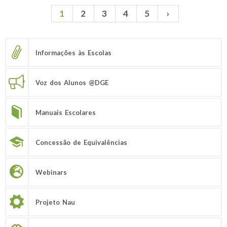
1
2
3
4
5
›
Páginas
Informações às Escolas
Voz dos Alunos @DGE
Manuais Escolares
Concessão de Equivalências
Webinars
Projeto Nau