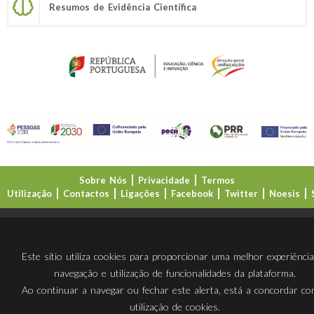
Resumos de Evidência Científica
Sobre Nós
Privacidade
Termos
Utilização
Contactos
Ligações
Facebook
Twitter
Noesis
Direção-Geral da Educação (DGE)
Este sítio utiliza cookies para proporcionar uma melhor experiênci
navegação e utilização de funcionalidades da plataforma.
Ao continuar a navegar ou fechar este alerta, está a concordar c
utilização de cookies.