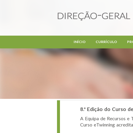
Passar para o conteúdo principal
INÍCIO
CURRÍCULO
PR
8.ª Edição do Curso d
A Equipa de Recursos e T
Curso eTwinning acreditad