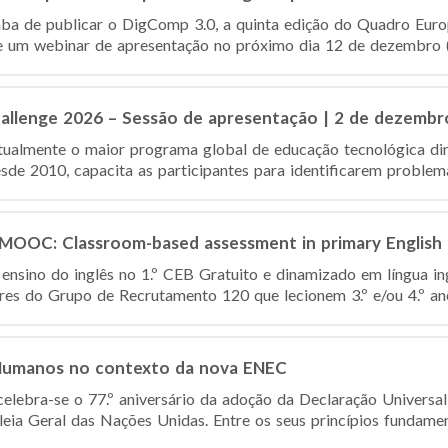
ba de publicar o DigComp 3.0, a quinta edição do Quadro Euro
 um webinar de apresentação no próximo dia 12 de dezembro (1
hallenge 2026 – Sessão de apresentação | 2 de dezembr
tualmente o maior programa global de educação tecnológica dir
de 2010, capacita as participantes para identificarem problemas
d MOOC: Classroom-based assessment in primary English
 ensino do inglês no 1.º CEB Gratuito e dinamizado em língua in
res do Grupo de Recrutamento 120 que lecionem 3.º e/ou 4.º ano(
 Humanos no contexto da nova ENEC
lebra-se o 77.º aniversário da adoção da Declaração Universa
a Geral das Nações Unidas. Entre os seus princípios fundamentai