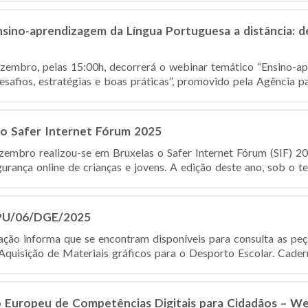
sino-aprendizagem da Língua Portuguesa a distância: de
zembro, pelas 15:00h, decorrerá o webinar temático “Ensino-a
esafios, estratégias e boas práticas”, promovido pela Agência par
o Safer Internet Fórum 2025
ezembro realizou-se em Bruxelas o Safer Internet Fórum (SIF) 20
urança online de crianças e jovens. A edição deste ano, sob o t
CPU/06/DGE/2025
ção informa que se encontram disponíveis para consulta as pe
uisição de Materiais gráficos para o Desporto Escolar. Cadern
 Europeu de Competências Digitais para Cidadãos – W