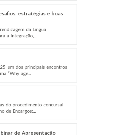
safios, estratégias e boas
prendizagem da Língua
a a Integração,...
25, um dos principais encontros
ema “Why age...
ças do procedimento concursal
o de Encargos;...
ebinar de Apresentação