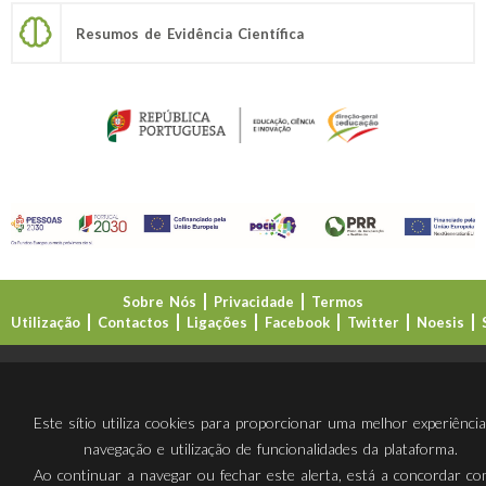
Resumos de Evidência Científica
Sobre Nós
Privacidade
Termos
Utilização
Contactos
Ligações
Facebook
Twitter
Noesis
Direção-Geral da Educação (DGE)
Este sítio utiliza cookies para proporcionar uma melhor experiênci
navegação e utilização de funcionalidades da plataforma.
Ao continuar a navegar ou fechar este alerta, está a concordar c