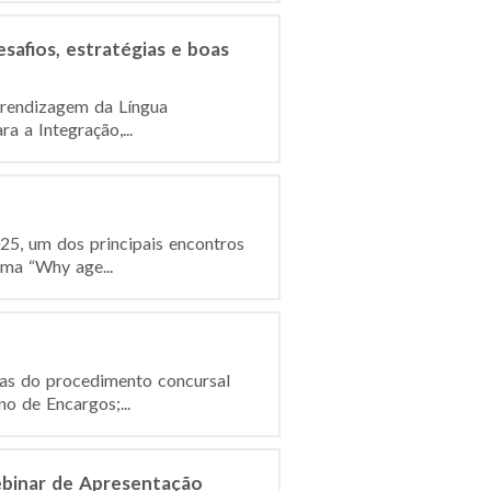
safios, estratégias e boas
prendizagem da Língua
a a Integração,...
25, um dos principais encontros
ema “Why age...
ças do procedimento concursal
o de Encargos;...
ebinar de Apresentação