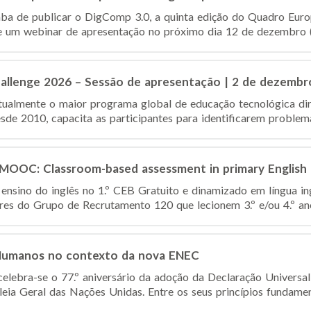
ba de publicar o DigComp 3.0, a quinta edição do Quadro Euro
 um webinar de apresentação no próximo dia 12 de dezembro (1
hallenge 2026 – Sessão de apresentação | 2 de dezembr
tualmente o maior programa global de educação tecnológica dir
de 2010, capacita as participantes para identificarem problemas
d MOOC: Classroom-based assessment in primary English
 ensino do inglês no 1.º CEB Gratuito e dinamizado em língua in
res do Grupo de Recrutamento 120 que lecionem 3.º e/ou 4.º ano(
 Humanos no contexto da nova ENEC
lebra-se o 77.º aniversário da adoção da Declaração Universa
a Geral das Nações Unidas. Entre os seus princípios fundamentai