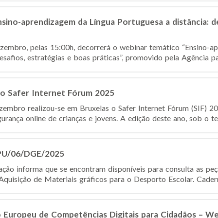
sino-aprendizagem da Língua Portuguesa a distância: de
zembro, pelas 15:00h, decorrerá o webinar temático “Ensino-a
esafios, estratégias e boas práticas”, promovido pela Agência par
o Safer Internet Fórum 2025
ezembro realizou-se em Bruxelas o Safer Internet Fórum (SIF) 20
urança online de crianças e jovens. A edição deste ano, sob o t
CPU/06/DGE/2025
ção informa que se encontram disponíveis para consulta as pe
uisição de Materiais gráficos para o Desporto Escolar. Cadern
 Europeu de Competências Digitais para Cidadãos – W