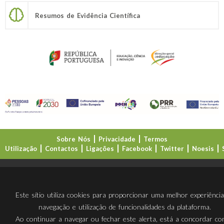
Resumos de Evidência Científica
Sobre Nós
Privacidade
Termos
Utilização
Contactos
Ligações
Facebook
Twitter
Noesis
Direção-Geral da Educação (DGE)
Este sítio utiliza cookies para proporcionar uma melhor experiênci
navegação e utilização de funcionalidades da plataforma.
Ao continuar a navegar ou fechar este alerta, está a concordar c