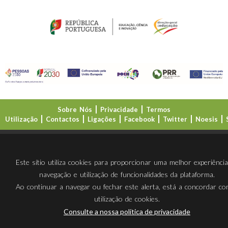
Sobre Nós
Privacidade
Termos
Utilização
Contactos
Ligações
Facebook
Twitter
Noesis
Direção-Geral da Educação (DGE)
Este sítio utiliza cookies para proporcionar uma melhor experiênci
navegação e utilização de funcionalidades da plataforma.
Ao continuar a navegar ou fechar este alerta, está a concordar c
utilização de cookies.
Consulte a nossa política de privacidade