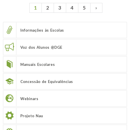
1
2
3
4
5
›
Páginas
Informações às Escolas
Voz dos Alunos @DGE
Manuais Escolares
Concessão de Equivalências
Webinars
Projeto Nau