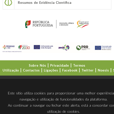
Resumos de Evidência Científica
Sobre Nós
Privacidade
Termos
Utilização
Contactos
Ligações
Facebook
Twitter
Noesis
Direção-Geral da Educação (DGE)
Este sítio utiliza cookies para proporcionar uma melhor experiênci
navegação e utilização de funcionalidades da plataforma.
Ao continuar a navegar ou fechar este alerta, está a concordar c
utilização de cookies.