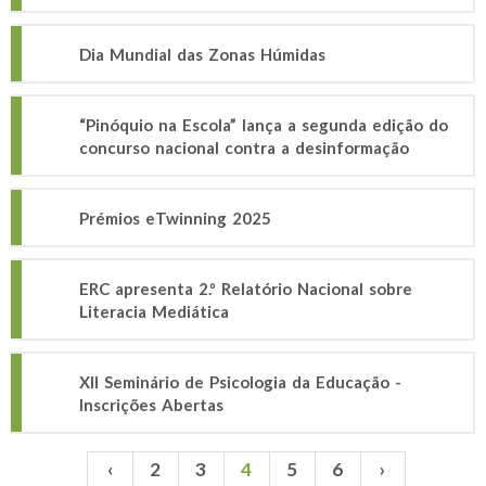
Dia Mundial das Zonas Húmidas
“Pinóquio na Escola” lança a segunda edição do
concurso nacional contra a desinformação
Prémios eTwinning 2025
ERC apresenta 2.º Relatório Nacional sobre
Literacia Mediática
XII Seminário de Psicologia da Educação -
Inscrições Abertas
‹
2
3
4
5
6
›
Páginas