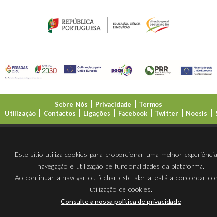
Sobre Nós
Privacidade
Termos
Utilização
Contactos
Ligações
Facebook
Twitter
Noesis
Direção-Geral da Educação (DGE)
Este sítio utiliza cookies para proporcionar uma melhor experiênci
navegação e utilização de funcionalidades da plataforma.
Ao continuar a navegar ou fechar este alerta, está a concordar c
utilização de cookies.
Consulte a nossa política de privacidade