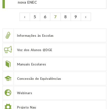
nova ENEC
‹
5
6
7
8
9
›
Páginas
Informações às Escolas
Voz dos Alunos @DGE
Manuais Escolares
Concessão de Equivalências
Webinars
Projeto Nau