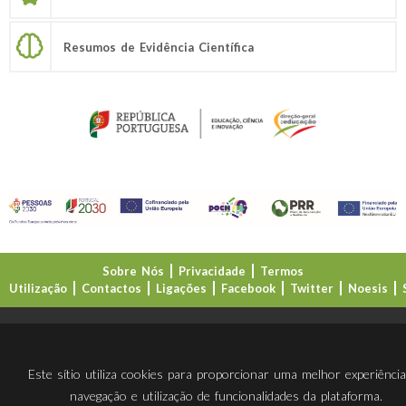
Resumos de Evidência Científica
Sobre Nós
Privacidade
Termos
Utilização
Contactos
Ligações
Facebook
Twitter
Noesis
Direção-Geral da Educação (DGE)
Este sítio utiliza cookies para proporcionar uma melhor experiênci
navegação e utilização de funcionalidades da plataforma.