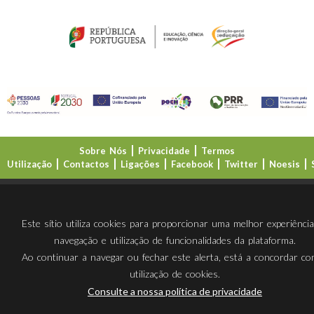
Sobre Nós
Privacidade
Termos
Utilização
Contactos
Ligações
Facebook
Twitter
Noesis
Direção-Geral da Educação (DGE)
Este sítio utiliza cookies para proporcionar uma melhor experiênci
navegação e utilização de funcionalidades da plataforma.
Ao continuar a navegar ou fechar este alerta, está a concordar c
utilização de cookies.
Consulte a nossa política de privacidade