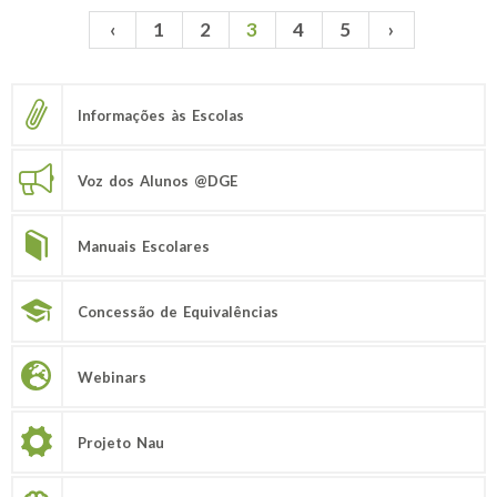
‹
1
2
3
4
5
›
Páginas
Informações às Escolas
Voz dos Alunos @DGE
Manuais Escolares
Concessão de Equivalências
Webinars
Projeto Nau