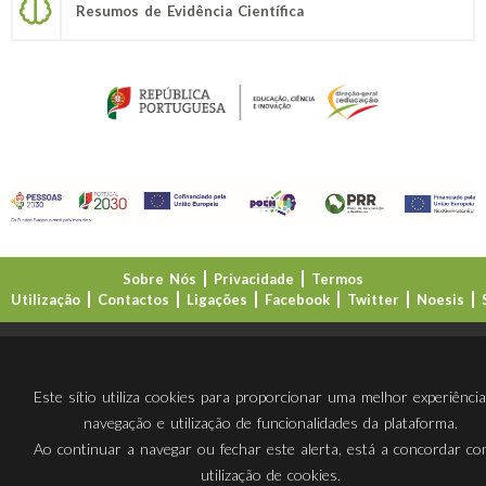
Resumos de Evidência Científica
Sobre Nós
Privacidade
Termos
Utilização
Contactos
Ligações
Facebook
Twitter
Noesis
Direção-Geral da Educação (DGE)
Este sítio utiliza cookies para proporcionar uma melhor experiênci
navegação e utilização de funcionalidades da plataforma.
Ao continuar a navegar ou fechar este alerta, está a concordar c
utilização de cookies.