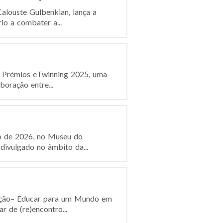
alouste Gulbenkian, lança a
io a combater a...
s Prémios eTwinning 2025, uma
boração entre...
ro de 2026, no Museu do
divulgado no âmbito da...
ucação– Educar para um Mundo em
 de (re)encontro...