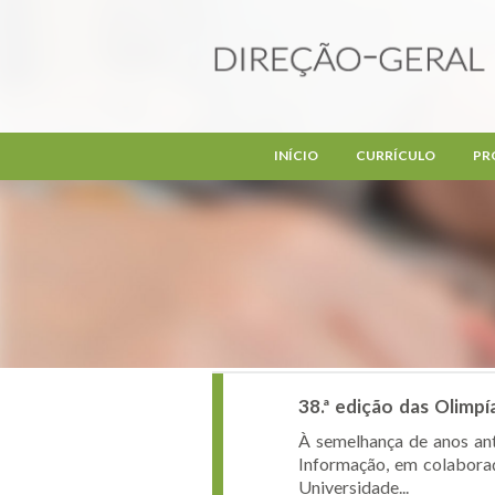
Passar para o conteúdo principal
INÍCIO
CURRÍCULO
PR
38.ª edição das Olimpí
À semelhança de anos an
Informação, em colabora
Universidade...