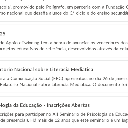
scola”, promovido pelo Polígrafo, em parceria com a Fundação C
o nacional que desafia alunos do 3.º ciclo e do ensino secundár
025
de Apoio eTwinning tem a honra de anunciar os vencedores do
rojetos educativos de referência, desenvolvidos através da cola
atório Nacional sobre Literacia Mediática
ra a Comunicação Social (ERC) apresentou, no dia 26 de janei
 Relatório Nacional sobre Literacia Mediática. O documento foi 
ologia da Educação - Inscrições Abertas
crições para participar no XII Seminário de Psicologia da Ed
e presencial). Há mais de 12 anos que este seminário é um lugar