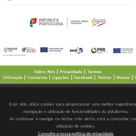
Sobre Nós
Privacidade
Termos
Utilização
Contactos
Ligações
Facebook
Twitter
Noesis
Direção-Geral da Educação (DGE)
Este sítio utiliza cookies para proporcionar uma melhor experiênci
navegação e utilização de funcionalidades da plataforma.
Ao continuar a navegar ou fechar este alerta, está a concordar c
utilização de cookies.
Consulte a nossa política de privacidade