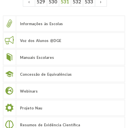
‹
529
530
531
532
533
›
Páginas
Informações às Escolas
Voz dos Alunos @DGE
Manuais Escolares
Concessão de Equivalências
Webinars
Projeto Nau
Resumos de Evidência Científica