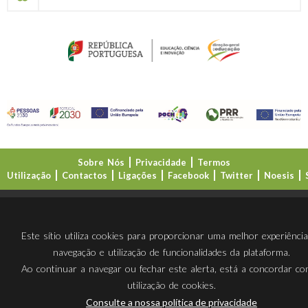
Sobre Nós
Privacidade
Termos
Utilização
Contactos
Ligações
Facebook
Twitter
Noesis
Direção-Geral da Educação (DGE)
Este sítio utiliza cookies para proporcionar uma melhor experiênci
navegação e utilização de funcionalidades da plataforma.
Ao continuar a navegar ou fechar este alerta, está a concordar c
utilização de cookies.
Consulte a nossa política de privacidade