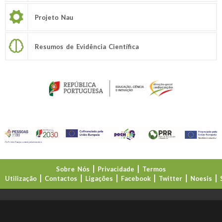
Projeto Nau
Resumos de Evidência Científica
Sobre Nós
Privacidade
Termos
Utilização
Contactos
Ligações
Facebook
Twitter
Noesis
Direção-Geral da Educação (DGE)