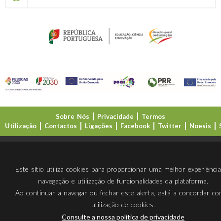
Sobre Nós
Privacidade
Termos
Utilização
Contactos
Ligações
Facebook
Twitter
Noesis
Direção-Geral da Educação (DGE)
Este sítio utiliza cookies para proporcionar uma melhor experiênci
navegação e utilização de funcionalidades da plataforma.
Ao continuar a navegar ou fechar este alerta, está a concordar c
utilização de cookies.
Consulte a nossa política de privacidade