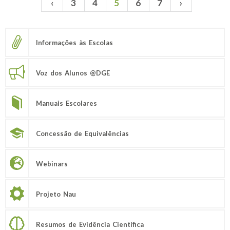
‹
3
4
5
6
7
›
Páginas
Informações às Escolas
Voz dos Alunos @DGE
Manuais Escolares
Concessão de Equivalências
Webinars
Projeto Nau
Resumos de Evidência Científica