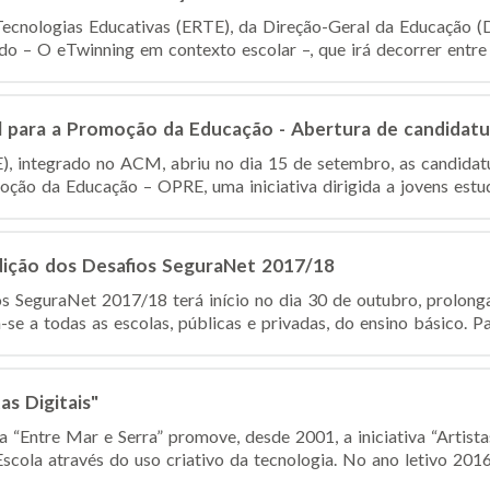
ecnologias Educativas (ERTE), da Direção-Geral da Educação (
o – O eTwinning em contexto escolar –, que irá decorrer entre o
 para a Promoção da Educação - Abertura de candidatu
, integrado no ACM, abriu no dia 15 de setembro, as candidat
ção da Educação – OPRE, uma iniciativa dirigida a jovens estud
dição dos Desafios SeguraNet 2017/18
os SeguraNet 2017/18 terá início no dia 30 de outubro, prolon
se a todas as escolas, públicas e privadas, do ensino básico. Par
as Digitais"
“Entre Mar e Serra” promove, desde 2001, a iniciativa “Artistas
cola através do uso criativo da tecnologia. No ano letivo 2016