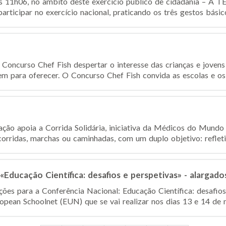
s 11h06, no âmbito deste exercício público de cidadania – A 
rticipar no exercício nacional, praticando os três gestos básic
oncurso Chef Fish despertar o interesse das crianças e jovens
m para oferecer. O Concurso Chef Fish convida as escolas e os a
ção apoia a Corrida Solidária, iniciativa da Médicos do Mund
orridas, marchas ou caminhadas, com um duplo objetivo: refletir
Educação Científica: desafios e perspetivas» - alargado
ições para a Conferência Nacional: Educação Científica: desafio
ropean Schoolnet (EUN) que se vai realizar nos dias 13 e 14 de 