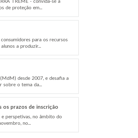
TERRA TREME - convida-se a
os de proteção em...
 consumidores para os recursos
lunos a produzir...
o (MdM) desde 2007, e desafia a
 sobre o tema da...
s os prazos de inscrição
s e perspetivas, no âmbito do
novembro, no...